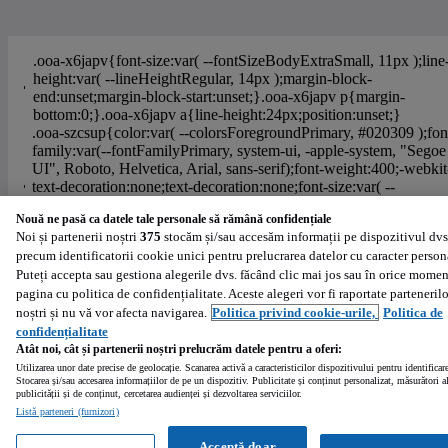
Nouă ne pasă ca datele tale personale să rămână confidențiale
Noi și partenerii noștri
375
stocăm și/sau accesăm informații pe dispozitivul dvs
precum identificatorii cookie unici pentru prelucrarea datelor cu caracter person
Ajutor
Politica de cookies
Setări cookies
Politica de confidentialitate
Puteți accepta sau gestiona alegerile dvs. făcând clic mai jos sau în orice momen
Regulament persoane fizice
Regulament profesionisti
pagina cu politica de confidențialitate. Aceste alegeri vor fi raportate partenerilo
Powered by
:
noștri și nu vă vor afecta navigarea.
Politica privind cookie-urile,
Politica de
confidențialitate
Atât noi, cât și partenerii noștri prelucrăm datele pentru a oferi:
Utilizarea unor date precise de geolocație. Scanarea activă a caracteristicilor dispozitivului pentru identificar
Stocarea și/sau accesarea informațiilor de pe un dispozitiv. Publicitate și conținut personalizat, măsurători a
publicității și de conținut, cercetarea audienței și dezvoltarea serviciilor.
Listă parteneri (furnizori)
Acceptă doar